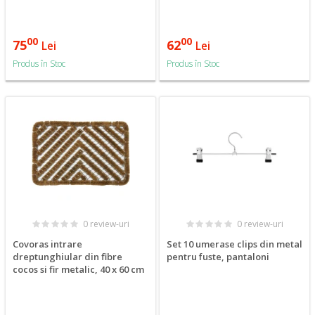
00
00
75
62
Lei
Lei
Produs în Stoc
Produs în Stoc
0 review-uri
0 review-uri
Covoras intrare
Set 10 umerase clips din metal
dreptunghiular din fibre
pentru fuste, pantaloni
cocos si fir metalic, 40 x 60 cm