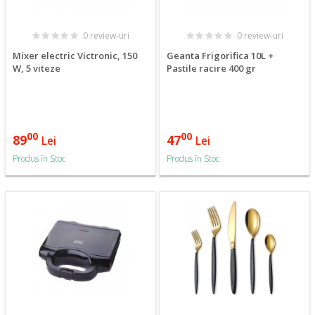
0 review-uri
0 review-uri
Mixer electric Victronic, 150
Geanta Frigorifica 10L +
W, 5 viteze
Pastile racire 400 gr
00
00
89
47
Lei
Lei
Produs în Stoc
Produs în Stoc