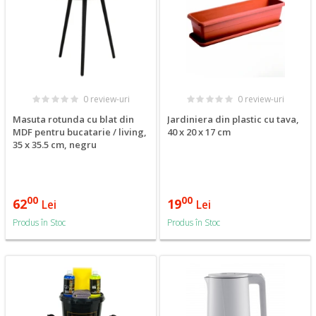
0 review-uri
0 review-uri
Masuta rotunda cu blat din
Jardiniera din plastic cu tava,
MDF pentru bucatarie / living,
40 x 20 x 17 cm
35 x 35.5 cm, negru
00
00
62
19
Lei
Lei
Produs în Stoc
Produs în Stoc