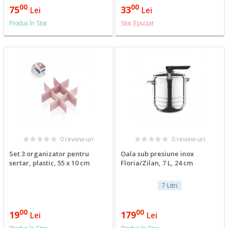
00
00
75
33
Lei
Lei
Produs în Stoc
Stoc Epuizat
0 review-uri
0 review-uri
Set 3 organizator pentru
Oala sub presiune inox
sertar, plastic, 55 x 10 cm
Floria/Zilan, 7 L, 24 cm
7 Litri
00
00
19
179
Lei
Lei