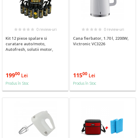
0 review-uri
0 review-uri
Kit 12 piese spalare si
Cana fierbator, 1.70 l, 2200W,
curatare auto/moto,
Victronic VC3226
Autofresh, solutii motor,
jante, ceara, tapiserie,
parfum auto, sampon, laveta
microfibra, burete
00
00
199
115
Lei
Lei
Produs în Stoc
Produs în Stoc