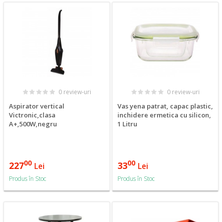
0 review-uri
0 review-uri
Aspirator vertical
Vas yena patrat, capac plastic,
Victronic,clasa
inchidere ermetica cu silicon,
A+,500W,negru
1 Litru
00
00
227
33
Lei
Lei
Produs în Stoc
Produs în Stoc