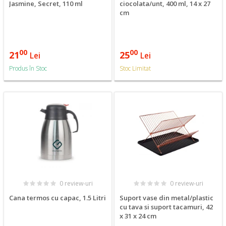
Jasmine, Secret, 110 ml
ciocolata/unt, 400 ml, 14 x 27
cm
00
00
21
25
Lei
Lei
Produs în Stoc
Stoc Limitat
0 review-uri
0 review-uri
Cana termos cu capac, 1.5 Litri
Suport vase din metal/plastic
cu tava si suport tacamuri, 42
x 31 x 24 cm