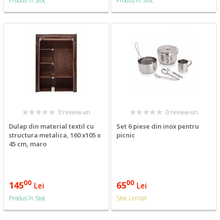
Produs în Stoc
Produs în Stoc
0 review-uri
0 review-uri
Dulap din material textil cu
Set 6 piese din inox pentru
structura metalica, 160 x105 x
picnic
45 cm, maro
00
00
145
65
Lei
Lei
Produs în Stoc
Stoc Limitat