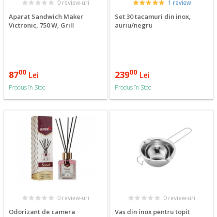
0 review-uri
1 review
Aparat Sandwich Maker
Set 30 tacamuri din inox,
Victronic, 750 W, Grill
auriu/negru
00
00
87
239
Lei
Lei
Produs în Stoc
Produs în Stoc
0 review-uri
0 review-uri
Odorizant de camera
Vas din inox pentru topit